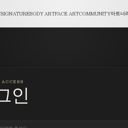
E
페이스 아트너주
아트너주사
전후
T
SIGNATURE
BODY ART
FACE ART
COMMUNITY
아트너
개
아트튠
사
CONTACT
바디리프팅
인바
길
PROMOTION
아트팻
리프팅
바디필러
아트
의사항
스킨부스터
 ACCESS
그인