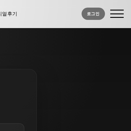
사진
리얼후기
로그인
디후기
너TV