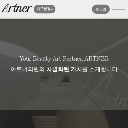
대구본점
로그인
아
트
너
소
Your Beauty Art Partner, ARTNER
개
아트너의원의
차별화된 가치
를 소개합니다